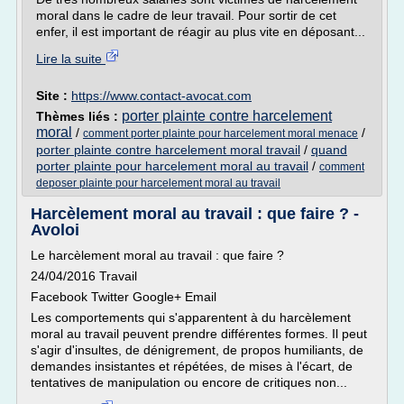
moral dans le cadre de leur travail. Pour sortir de cet
enfer, il est important de réagir au plus vite en déposant...
Lire la suite
Site :
https://www.contact-avocat.com
porter plainte contre harcelement
Thèmes liés :
moral
/
/
comment porter plainte pour harcelement moral menace
porter plainte contre harcelement moral travail
/
quand
porter plainte pour harcelement moral au travail
/
comment
deposer plainte pour harcelement moral au travail
Harcèlement moral au travail : que faire ? -
Avoloi
Le harcèlement moral au travail : que faire ?
24/04/2016 Travail
Facebook Twitter Google+ Email
Les comportements qui s'apparentent à du harcèlement
moral au travail peuvent prendre différentes formes. Il peut
s'agir d'insultes, de dénigrement, de propos humiliants, de
demandes insistantes et répétées, de mises à l'écart, de
tentatives de manipulation ou encore de critiques non...