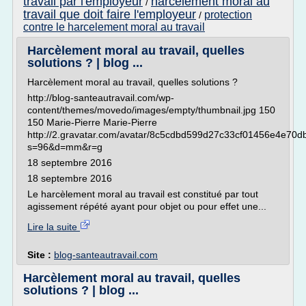
travail par l'employeur
harcelement moral au
/
travail que doit faire l'employeur
protection
/
contre le harcelement moral au travail
Harcèlement moral au travail, quelles
solutions ? | blog ...
Harcèlement moral au travail, quelles solutions ?
http://blog-santeautravail.com/wp-
content/themes/movedo/images/empty/thumbnail.jpg 150
150 Marie-Pierre Marie-Pierre
http://2.gravatar.com/avatar/8c5cdbd599d27c33cf01456e4e70d
s=96&d=mm&r=g
18 septembre 2016
18 septembre 2016
Le harcèlement moral au travail est constitué par tout
agissement répété ayant pour objet ou pour effet une...
Lire la suite
Site :
blog-santeautravail.com
Harcèlement moral au travail, quelles
solutions ? | blog ...