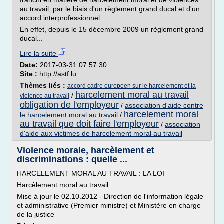
franchi en matière de harcèlement moral et de violences
au travail, par le biais d'un règlement grand ducal et d'un
accord interprofessionnel.
En effet, depuis le 15 décembre 2009 un règlement grand
ducal...
Lire la suite
Date:
2017-03-31 07:57:30
Site :
http://astf.lu
Thèmes liés :
accord cadre europeen sur le harcelement et la
harcelement moral au travail
/
violence au travail
obligation de l'employeur
/
association d'aide contre
harcelement moral
le harcelement moral au travail
/
au travail que doit faire l'employeur
/
association
d'aide aux victimes de harcelement moral au travail
Violence morale, harcèlement et
discriminations : quelle ...
HARCELEMENT MORAL AU TRAVAIL : LA LOI
Harcèlement moral au travail
Mise à jour le 02.10.2012 - Direction de l'information légale
et administrative (Premier ministre) et Ministère en charge
de la justice