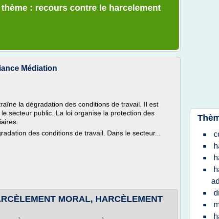
e thème : recours contre le harcelement
liance Médiation
raîne la dégradation des conditions de travail. Il est
e secteur public. La loi organise la protection des
Thèm
iaires.
dation des conditions de travail. Dans le secteur...
c
h
h
h
ad
d
ARCÈLEMENT MORAL, HARCÈLEMENT
m
h