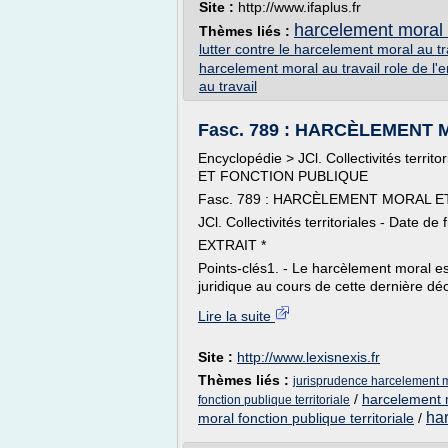
Site :
http://www.ifaplus.fr
harcelement moral a
Thèmes liés :
lutter contre le harcelement moral au tr
harcelement moral au travail role de l'
au travail
Fasc. 789 : HARCÈLEMENT
Encyclopédie > JCl. Collectivités ter
ET FONCTION PUBLIQUE
Fasc. 789 : HARCÈLEMENT MORAL 
JCl. Collectivités territoriales - Date 
EXTRAIT *
Points-clés1. - Le harcèlement moral es
juridique au cours de cette dernière déc
Lire la suite
Site :
http://www.lexisnexis.fr
Thèmes liés :
jurisprudence harcelement mo
/
harcelement mo
fonction publique territoriale
har
moral fonction publique territoriale
/