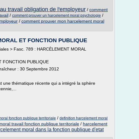
u travail obligation de l'employeur
/
comment
avail
/
/
comment prouver un harcelement moral psychologie
employeur
/
comment prouver mon harcelement moral
 MORAL ET FONCTION PUBLIQUE
ritoriales > Fasc. 789 : HARCÈLEMENT MORAL
ET FONCTION PUBLIQUE
de fraîcheur : 30 Septembre 2012
t une thématique récente qui a intégré la sphère
ennie,...
/
ral fonction publique territoriale
definition harcelement moral
ral travail fonction publique territoriale
/
harcelement
celement moral dans la fonction publique d'etat