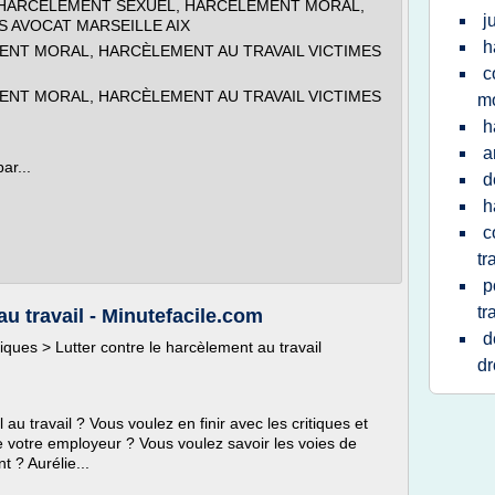
mes > HARCÈLEMENT SEXUEL, HARCÈLEMENT MORAL,
j
S AVOCAT MARSEILLE AIX
h
NT MORAL, HARCÈLEMENT AU TRAVAIL VICTIMES
c
NT MORAL, HARCÈLEMENT AU TRAVAIL VICTIMES
mo
h
a
ar...
d
h
c
tr
p
tr
au travail - Minutefacile.com
d
diques > Lutter contre le harcèlement au travail
dr
u travail ? Vous voulez en finir avec les critiques et
de votre employeur ? Vous voulez savoir les voies de
 ? Aurélie...