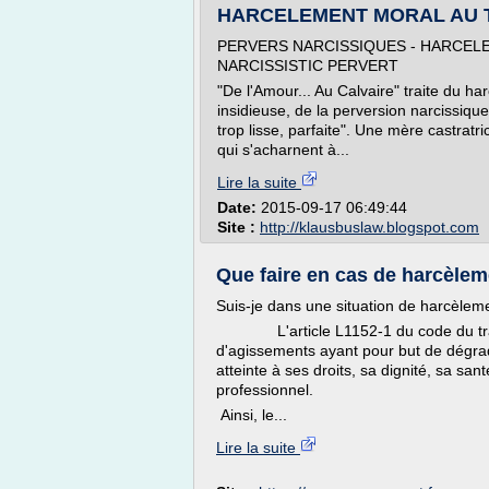
HARCELEMENT MORAL AU TRA
PERVERS NARCISSIQUES - HARCEL
NARCISSISTIC PERVERT
"De l'Amour... Au Calvaire" traite du h
insidieuse, de la perversion narcissique
trop lisse, parfaite". Une mère castrat
qui s'acharnent à...
Lire la suite
Date:
2015-09-17 06:49:44
Site :
http://klausbuslaw.blogspot.com
Que faire en cas de harcèleme
Suis-je dans une situation de harcèleme
L'article L1152-1 du code du travail
d'agissements ayant pour but de dégrade
atteinte à ses droits, sa dignité, sa s
professionnel.
Ainsi, le...
Lire la suite