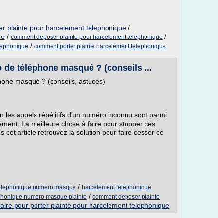
er plainte pour harcelement telephonique
/
re
/
/
comment deposer plainte pour harcelement telephonique
/
elephonique
comment porter plainte harcelement telephonique
de téléphone masqué ? (conseils ...
one masqué ? (conseils, astuces)
 les appels répétitifs d'un numéro inconnu sont parmi
ement. La meilleure chose à faire pour stopper ces
 cet article retrouvez la solution pour faire cesser ce
/
 telephonique numero masque
harcelement telephonique
/
phonique numero masque plainte
comment deposer plainte
ire pour porter plainte pour harcelement telephonique