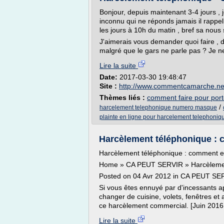
Bonjour, depuis maintenant 3-4 jours , j
inconnu qui ne réponds jamais il rappelle
les jours à 10h du matin , bref sa nous 
J'aimerais vous demander quoi faire , d
malgré que le gars ne parle pas ? Je n
Lire la suite
Date:
2017-03-30 19:48:47
Site :
http://www.commentcamarche.ne
Thèmes liés :
comment faire pour port
/
harcelement telephonique numero masque
plainte en ligne pour harcelement telephoniq
Harcèlement téléphonique : co
Harcèlement téléphonique : comment en
Home » CA PEUT SERVIR » Harcèlement
Posted on 04 Avr 2012 in CA PEUT SE
Si vous êtes ennuyé par d'incessants 
changer de cuisine, volets, fenêtres et 
ce harcèlement commercial. [Juin 2016 :
Lire la suite