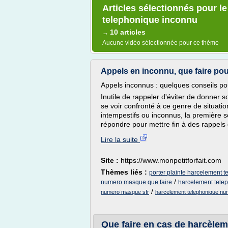
Articles sélectionnés pour l
telephonique inconnu
10 articles
→
Aucune vidéo sélectionnée pour ce thème
Appels en inconnu, que faire po
Appels inconnus : quelques conseils pou
Inutile de rappeler d'éviter de donner 
se voir confronté à ce genre de situatio
intempestifs ou inconnus, la première 
répondre pour mettre fin à des rappels d
Lire la suite
Site :
https://www.monpetitforfait.com
Thèmes liés :
porter plainte harcelement
/
numero masque que faire
harcelement tele
/
numero masque sfr
harcelement telephonique n
Que faire en cas de harcèleme