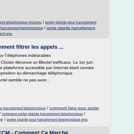
/
ment telephonique inconnu
porter plainte pour harcelement
/
porte plainte harcelement
r harcelement telephonique
ment sms
nt filtrer les appels ...
ss-Téléphones indésirables
Choisir dénonce un Bloctel inefficace. Le 1er juin
tte plateforme accessible par Internet étant censée
exposition au démarchage téléphonique.
ctel semble ne pas avoir...
/
comment faire pour porter
re harcelement telephonique
/
/
comment porter plainte harcelement telephonique
re
/
porter plainte pour harcelement telephonique sms
 CCM - Comment Ça Marche