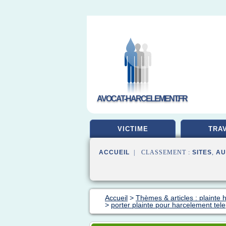
AVOCAT-HARCELEMENT.FR
VICTIME
TRAV
ACCUEIL
| CLASSEMENT :
SITES
,
AU
Accueil
>
Thèmes & articles : plainte
>
porter plainte pour harcelement te