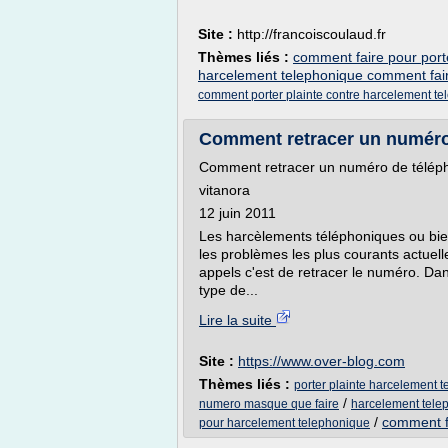
Site :
http://francoiscoulaud.fr
Thèmes liés :
comment faire pour port
harcelement telephonique comment fai
comment porter plainte contre harcelement t
Comment retracer un numéro 
Comment retracer un numéro de téléph
vitanora
12 juin 2011
Les harcèlements téléphoniques ou bien
les problèmes les plus courants actuell
appels c'est de retracer le numéro. Dans
type de...
Lire la suite
Site :
https://www.over-blog.com
Thèmes liés :
porter plainte harcelement
/
numero masque que faire
harcelement tele
/
comment fa
pour harcelement telephonique