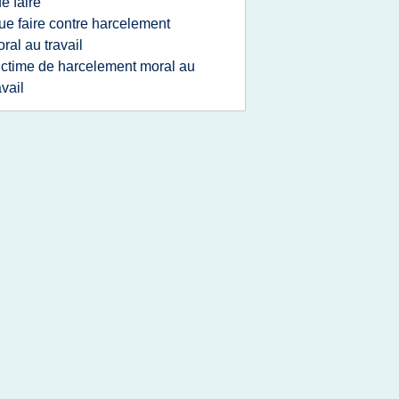
e faire
ue faire contre harcelement
ral au travail
ictime de harcelement moral au
avail