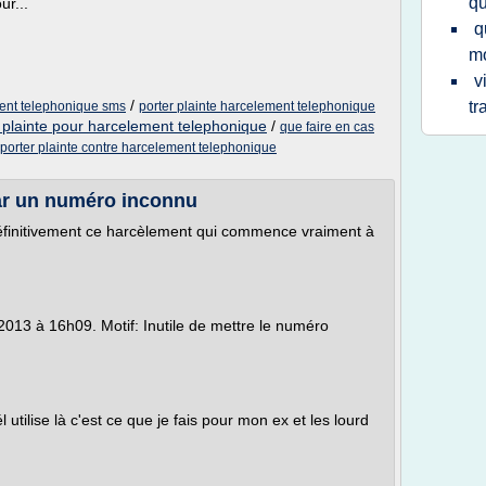
qu
ur...
q
mo
v
/
tr
ment telephonique sms
porter plainte harcelement telephonique
 plainte pour harcelement telephonique
/
que faire en cas
orter plainte contre harcelement telephonique
ar un numéro inconnu
éfinitivement ce harcèlement qui commence vraiment à
2013 à 16h09. Motif: Inutile de mettre le numéro
l utilise là c'est ce que je fais pour mon ex et les lourd