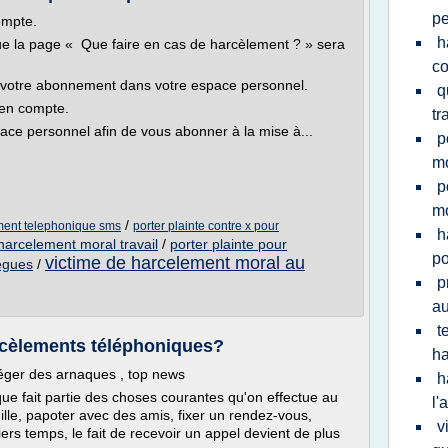
pe
ompte.
h
que la page « Que faire en cas de harcèlement ? » sera
co
votre abonnement dans votre espace personnel.
q
 en compte.
tr
ce personnel afin de vous abonner à la mise à...
p
mo
p
mo
/
ement telephonique sms
porter plainte contre x pour
h
 harcelement moral travail
/
porter plainte pour
po
victime de harcelement moral au
legues
/
p
au
t
rcèlements téléphoniques?
ha
téger des arnaques , top news
h
ue fait partie des choses courantes qu'on effectue au
l'
ille, papoter avec des amis, fixer un rendez-vous,
v
ers temps, le fait de recevoir un appel devient de plus