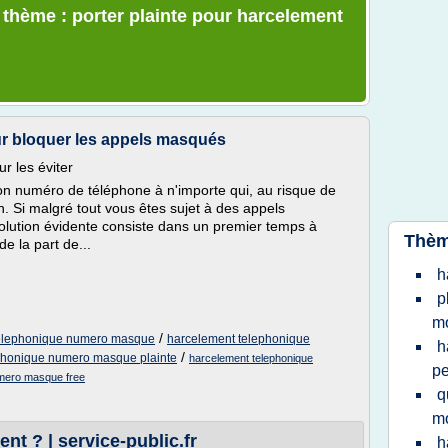
e thème : porter plainte pour harcelement
ur bloquer les appels masqués
r les éviter
son numéro de téléphone à n'importe qui, au risque de
n. Si malgré tout vous êtes sujet à des appels
solution évidente consiste dans un premier temps à
Thèm
e la part de...
h
p
mo
/
 telephonique numero masque
harcelement telephonique
h
/
phonique numero masque plainte
harcelement telephonique
pe
umero masque free
q
mo
nt ? | service-public.fr
h