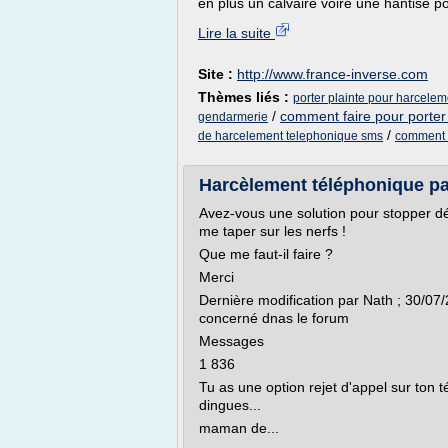
en plus un calvaire voire une hantise po
Lire la suite
Site :
http://www.france-inverse.com
Thèmes liés :
porter plainte pour harcele
/
comment faire pour porter
gendarmerie
/
de harcelement telephonique sms
comment p
Harcèlement téléphonique p
Avez-vous une solution pour stopper d
me taper sur les nerfs !
Que me faut-il faire ?
Merci
Dernière modification par Nath ; 30/07/
concerné dnas le forum
Messages
1 836
Tu as une option rejet d'appel sur ton té
dingues...
maman de...