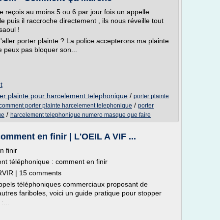
e reçois au moins 5 ou 6 par jour fois un appelle
 puis il raccroche directement , ils nous réveille tout
saoul !
'aller porter plainte ? La police accepterons ma plainte
e peux pas bloquer son...
t
er plainte pour harcelement telephonique
/
porter plainte
/
comment porter plainte harcelement telephonique
porter
/
ue
harcelement telephonique numero masque que faire
mment en finir | L'OEIL A VIF ...
 finir
 téléphonique : comment en finir
RVIR | 15 comments
appels téléphoniques commerciaux proposant de
autres fariboles, voici un guide pratique pour stopper
...