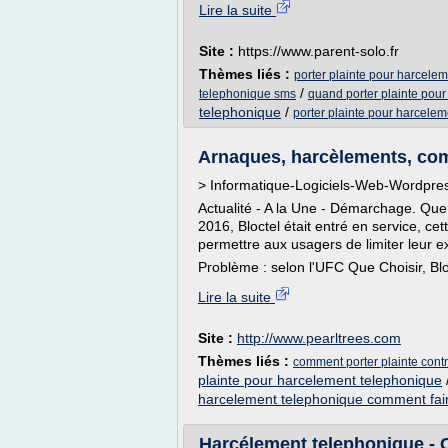
Lire la suite
Site :
https://www.parent-solo.fr
Thèmes liés :
porter plainte pour harcele
/
telephonique sms
quand porter plainte pou
telephonique
/
porter plainte pour harcele
Arnaques, harcèlements, comme
> Informatique-Logiciels-Web-Wordpre
Actualité - A la Une - Démarchage. Que 
2016, Bloctel était entré en service, ce
permettre aux usagers de limiter leur 
Problème : selon l'UFC Que Choisir, Blo
Lire la suite
Site :
http://www.pearltrees.com
Thèmes liés :
comment porter plainte cont
plainte pour harcelement telephonique
harcelement telephonique comment fai
Harcélement telephonique -