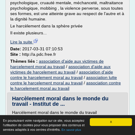
psychologique, cruauté mentale, méchanceté, maltraitance
psychologique, mobbing , la violence perverse, sous toutes
ses formes, est une atteinte grave au respect de l'autre et à
la dignité humaine.
Le harcèlement dans la sphère privée
Il existe plusieurs...
Lire la suite
Date:
2017-03-31 07:10:53
Site :
http://a.pdc.free.fr
Thèmes liés :
association d'aide aux victimes de
harcelement moral au travail
/
association d'aide aux
victimes de harcelement au travail
/
association d'aide
contre le harcelement moral au travail
/
association lutte
contre le harcelement moral au travail
/
association contre
le harcelement moral au travail
Harcèlement moral dans le monde du
travail - Institut de ...
Harcèlement moral dans le monde du travail
Widiane Chakkouche
En poursuivant votre navigation sur ce site, vous acceptez
X
l'utilisation de cookies pour vous proposer des contenus et
Ignoré en France jusqu'à la parution du livre de Marie-
services adaptés à vos centres d'intérêts.
En savoir plus
France Hirigoyen, le harcèlement moral au travail est