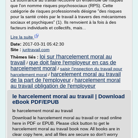
La souffrance au travail recouvre un ensemble de risques
que l'on nomme risques psychosociaux (RPS). Cette
catégorie de risques professionnels désigne "des risques
pour la santé créés par le travail à travers des mécanismes
sociaux et psychiques" (1). Ils renvoient à la fois à des
facteurs individuels et collectifs, mais...
Lire la suite
Date:
2017-03-31 05:42:30
Site :
juritravail.com
loi sur l'harcelement moral au
Thèmes liés :
travail
que doit faire l'employeur en cas de
/
harcelement moral
/
saisir l'inspection du travail pour
harcelement moral au travail
harcelement moral
/
de la part de l'employeur
harcelement moral
/
au travail obligation de l'employeur
le harcelement moral au travail | Download
eBook PDF/EPUB
le harcelement moral au travail
Download le harcelement moral au travail or read online
here in PDF or EPUB. Please click button to get le
harcelement moral au travail book now. All books are in
clear copy here, and all files are secure so don't worry