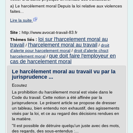
a) Le harcèlement moral Depuis la loi relative aux violences
faites...
Lire la suite
Site :
http://www.avocat-travail-83.fr
loi sur l'harcelement moral au
Thèmes liés :
travail
l'harcelement moral au travail
/
/
droit
d'alerte pour harcelement moral
/
droit d'alerte chsct
que doit faire l'employeur en
harcelement moral
/
cas de harcelement moral
Le harcèlement moral au travail vu par la
jurisprudence ...
Ecoutez
La prohibition du harcèlement moral est visée dans le
Code du travail. Cette notion a été affinée par la
jurisprudence. Le présent article se propose de dresser
un tableau, bien entendu non exhaustif, des agissements
visés par la loi, et ce au regard des décisions rendues en
la matière.
"Il est possible de détruire quelqu'un juste avec des mots,
des regards, des sous-entendus :...