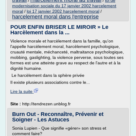
travail
l'harcelement moral au travail
/
/
loi de
modernisation sociale du 17 janvier 2002 harcelement
moral
/
loi 17 janvier 2002 harcelement moral
/
harcelement moral dans l'entreprise
POUR ENFIN BRISER LE MIROIR » Le
Harcèlement dans la ...
Violence morale et harcèlement dans la famille, qu'on
l'appelle harcèlement moral, harcèlement psychologique,
cruauté mentale, méchanceté, maltraitance psychologique,
mobbing, gaslighting, la violence perverse, sous toutes ses
formes est une atteinte grave au respect de l'autre et à la
dignité humaine.
Le harcèlement dans la sphère privée
Il existe plusieurs associations contre le...
Lire la suite
Site :
http://tendrezen.unblog.fr
Burn Out - Reconnaître, Prévenir et
Soigner - Les Astuces
Sonia Lupien - Que signifie «gérer» son stress et
comment faire?