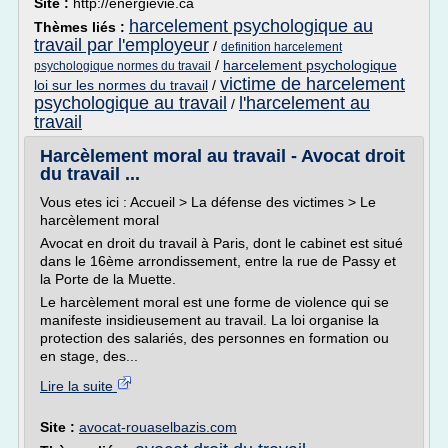
Site :
http://energievie.ca
harcelement psychologique au
Thèmes liés :
travail par l'employeur
/
definition harcelement
/
harcelement psychologique
psychologique normes du travail
victime de harcelement
loi sur les normes du travail
/
psychologique au travail
l'harcelement au
/
travail
Harcèlement moral au travail - Avocat droit
du travail ...
Vous etes ici : Accueil > La défense des victimes > Le
harcèlement moral
Avocat en droit du travail à Paris, dont le cabinet est situé
dans le 16ème arrondissement, entre la rue de Passy et
la Porte de la Muette.
Le harcèlement moral est une forme de violence qui se
manifeste insidieusement au travail. La loi organise la
protection des salariés, des personnes en formation ou
en stage, des...
Lire la suite
Site :
avocat-rouaselbazis.com