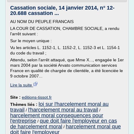
Cassation sociale, 14 janvier 2014, n° 12-
20.688 cassation ...
AU NOM DU PEUPLE FRANCAIS
LA COUR DE CASSATION, CHAMBRE SOCIALE, a rendu
l'arrêt suivant :
Sur le moyen unique :
Vu les articles L. 1152-1, L. 1152-2, L. 1152-3 et L. 1154-1
du code du travail ;
Attendu, selon l'arrêt attaqué, que Mme X..., engagée le 1er
mars 2004 par la société Arvato communication services
France en qualité de chargée de clientèle, a été licenciée le
9 octobre 2007...
Lire la suite
Site :
editions-tissot.fr
loi sur l'harcelement moral au
Thèmes liés :
travail
l'harcelement moral au travail
/
/
harcelement moral consequences pour
l'entreprise
que doit faire l'employeur en cas
/
de harcelement moral
harcelement moral que
/
doit faire l'employeur