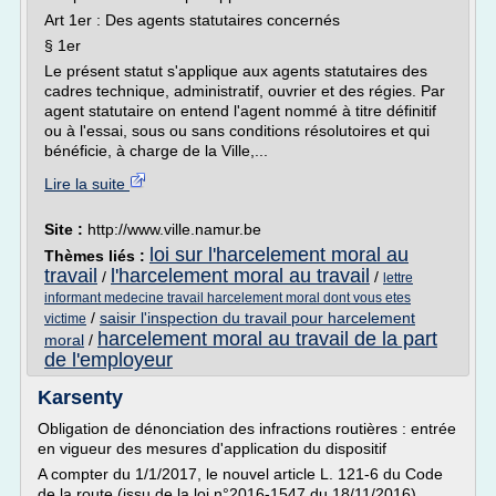
Art 1er : Des agents statutaires concernés
§ 1er
Le présent statut s'applique aux agents statutaires des
cadres technique, administratif, ouvrier et des régies. Par
agent statutaire on entend l'agent nommé à titre définitif
ou à l'essai, sous ou sans conditions résolutoires et qui
bénéficie, à charge de la Ville,...
Lire la suite
Site :
http://www.ville.namur.be
loi sur l'harcelement moral au
Thèmes liés :
travail
l'harcelement moral au travail
/
/
lettre
informant medecine travail harcelement moral dont vous etes
/
saisir l'inspection du travail pour harcelement
victime
harcelement moral au travail de la part
moral
/
de l'employeur
Karsenty
Obligation de dénonciation des infractions routières : entrée
en vigueur des mesures d'application du dispositif
A compter du 1/1/2017, le nouvel article L. 121-6 du Code
de la route (issu de la loi n°2016-1547 du 18/11/2016)