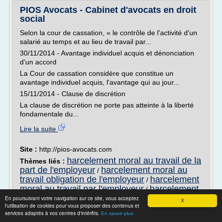
PIOS Avocats - Cabinet d'avocats en droit
social
Selon la cour de cassation, « le contrôle de l'activité d'un
salarié au temps et au lieu de travail par...
30/11/2014 - Avantage individuel acquis et dénonciation
d'un accord
La Cour de cassation considère que constitue un
avantage individuel acquis, l'avantage qui au jour...
15/11/2014 - Clause de discrétion
La clause de discrétion ne porte pas atteinte à la liberté
fondamentale du...
Lire la suite
Site :
http://pios-avocats.com
harcelement moral au travail de la
Thèmes liés :
part de l'employeur
harcelement moral au
/
travail obligation de l'employeur
harcelement
/
moral au travail par l'employeur
harcelement
/
moral au travail que doit faire l'employeur
En poursuivant votre navigation sur ce site, vous acceptez
/
X
l'utilisation de cookies pour vous proposer des contenus et
que doit faire l'employeur en cas de
services adaptés à vos centres d'intérêts.
En savoir plus
harcelement moral