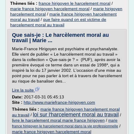
Thèmes liés :
france hirigoyen le harcelement moral
/
marie france hirigoyen harcelement moral
/
marie hirigoyen
harcelement moral
/
marie france hirigoyen harcelement
moral au travail
/
que faire quand on est victime de
harcelement moral au travail
Que sais-je : Le harcèlement moral au
travail | Marie ...
Marie-France Hirigoyen est psychiatre et psychanalyste.
Elle vient de publier « Le harcèlement moral au travail »
dans la collection « Que-sais-je ? » (PUF), après avoir la
première évoqué ce terme dans un essai de 1998*, qui a
inspiré la loi du 17 janvier 2002. L'occasion d'une mise au
point pour ne pas parler à tort et à travers de harcèlement
au risque de banaliser des...
Lire la suite
Date:
2017-03-31 05:45:13
Site :
http://www.mariefrance-hirigoyen.com
Thèmes liés :
marie france hirigoyen harcelement moral
loi sur l'harcelement moral au travail
au travail
/
/
livre le harcelement moral marie france hirigoyen
/
marie
/
france hirigoyen le harcelement moral dans la vie professionnelle
marie france hirigoyen harcelement moral