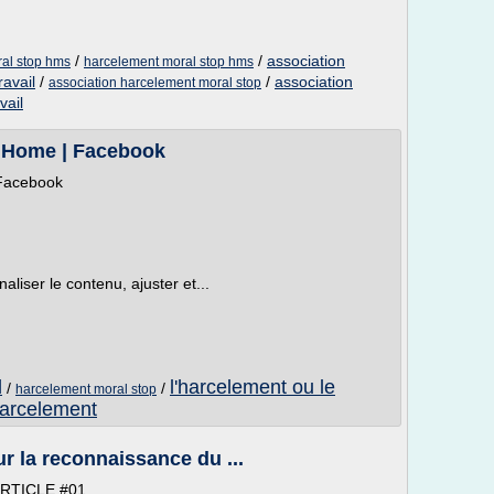
/
/
association
ral stop hms
harcelement moral stop hms
ravail
/
/
association
association harcelement moral stop
vail
- Home | Facebook
 Facebook
liser le contenu, ajuster et...
l
l'harcelement ou le
/
/
harcelement moral stop
harcelement
r la reconnaissance du ...
ARTICLE #01