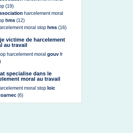
top
(19)
ssociation
harcelement moral
top
hms
(12)
arcelement moral stop
hms
(16)
 je victime de harcelement
l au travail
top harcelement moral
gouv
fr
)
at specialise dans le
element moral au travail
arcelement moral stop
loic
coarnec
(6)