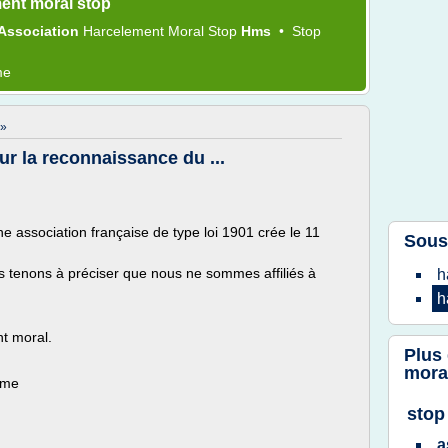
ent moral stop
Association
Harcelement Moral Stop
Hms
•
Stop
me
»
r la reconnaissance du ...
 association française de type loi 1901 crée le 11
Sous
 tenons à préciser que nous ne sommes affiliés à
h
h
nt moral.
Plus
mora
ème
stop
a