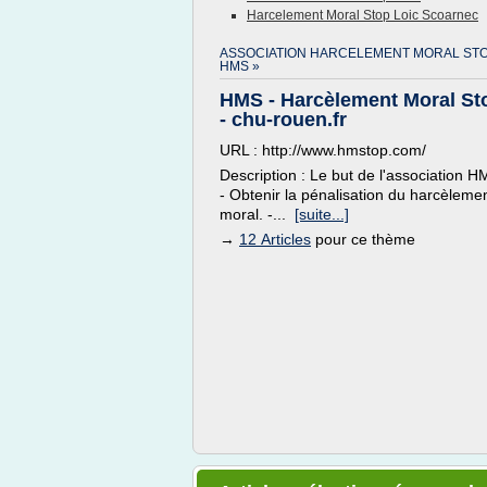
Harcelement Moral Stop Loic Scoarnec
ASSOCIATION HARCELEMENT MORAL ST
HMS »
HMS - Harcèlement Moral St
- chu-rouen.fr
URL : http://www.hmstop.com/
Description : Le but de l'association H
- Obtenir la pénalisation du harcèleme
moral. -...
[suite...]
→
12 Articles
pour ce thème