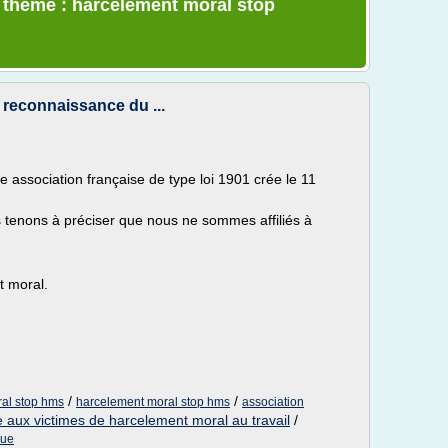
e thème : harcelement moral stop
 reconnaissance du ...
 association française de type loi 1901 crée le 11
 tenons à préciser que nous ne sommes affiliés à
t moral.
/
/
ral stop hms
harcelement moral stop hms
association
e aux victimes de harcelement moral au travail
/
que