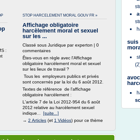
s
a
OP
STOP HARCELEMENT MORAL GOUV FR »
s
Affichage obligatoire
op
h
harcèlement moral et sexuel
sur les ...
suis
Classé sous Juridique par experton | 0
mora
MS :
commentaires
nt
s
Êtes-vous en règle avec l'Affichage
obligatoire harcèlement moral et sexuel
(2
sur les lieux de travail ?
Tous les employeurs publics et privés
avoc
sont concernés par la loi du 6 août 2012.
harc
Textes de référence de l'affichage
h
obligatoire harcèlement :
s
L'article 7 de la Loi 2012-954 du 6 août
2012 relative au harcèlement sexuel
indique...
[suite...]
→
2 Articles
(et
1 Vidéos
) pour ce thème