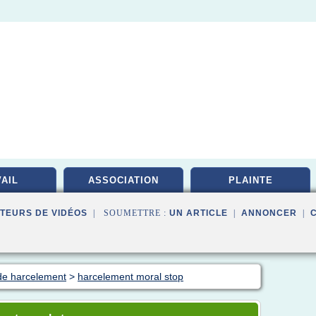
AIL
ASSOCIATION
PLAINTE
TEURS DE VIDÉOS
| SOUMETTRE :
UN ARTICLE
|
ANNONCER
|
 de harcelement
>
harcelement moral stop