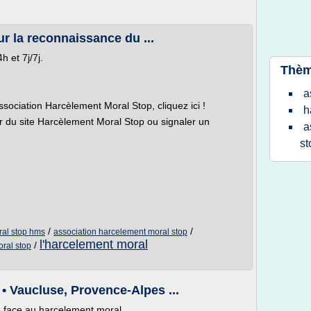
r la reconnaissance du ...
h et 7j/7j.
Thèm
a
ssociation Harcèlement Moral Stop, cliquez ici !
h
du site Harcèlement Moral Stop ou signaler un
a
st
/
/
ral stop hms
association harcelement moral stop
l'harcelement moral
/
ral stop
• Vaucluse, Provence-Alpes ...
 face au harcelement moral ...