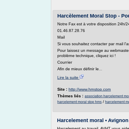
Harcèlement Moral Stop - Pou
Notre Fax est à votre disposition 24h/24
01.46.87.28.76
Mail
Si vous souhaitez contacter par mail l'a
Pour laissez un message au webmaster 
problème technique, cliquez ici !
Courrier
Afin de mieux définir le...
Lire la suite
Site :
http://www.hmstop.com
Thèmes liés :
association harcelement mo
/
harcelement moral stop hms
harcelement mo
Harcelement moral • Avignon 
Harcelement au travail, AVHT vous aide