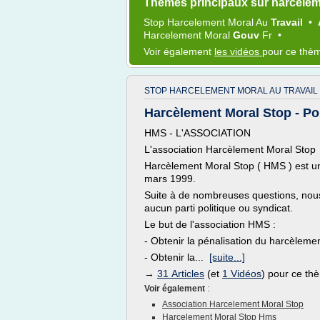
Thèmes principaux sur harcelem
Stop Harcelement Moral
Au
Travail
•
Harcelement Moral
Gouv
Fr
•
Voir également
les vidéos
pour ce thè
STOP HARCELEMENT MORAL AU TRAVAIL 
Harcèlement Moral Stop - Pou
HMS - L'ASSOCIATION
L'association Harcèlement Moral Stop
Harcèlement Moral Stop ( HMS ) est une
mars 1999.
Suite à de nombreuses questions, nous
aucun parti politique ou syndicat.
Le but de l'association HMS :
- Obtenir la pénalisation du harcèleme
- Obtenir la...
[suite...]
→
31 Articles
(et
1 Vidéos
) pour ce th
Voir également
:
Association Harcelement Moral Stop
Harcelement Moral Stop Hms