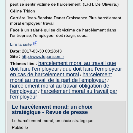
peut se sentir victime de harcèlement. (LP.H. De Oliveira.)
Céline Tridon
Carrière Jean-Baptiste Danet Croissance Plus harcèlement
moral employeur travail
Face à un salarié qui se dit victime de harcèlement dans
l'entreprise, l'employeur doit réagir, sous...
Lire la suite
Date:
2017-03-30 09:28:43
Site :
http://www.leparisien.fr
harcelement moral au travail que
Thèmes liés :
doit faire l'employeur
que doit faire l'employeur
/
en cas de harcelement moral
harcelement
/
moral au travail de la part de l'employeur
/
harcelement moral au travail obligation de
l'employeur
harcelement moral au travail par
/
l'employeur
Le harcélement moral; un choix
stratégique - Revue de presse
Le harcélement moral; un choix stratégique
Publié le