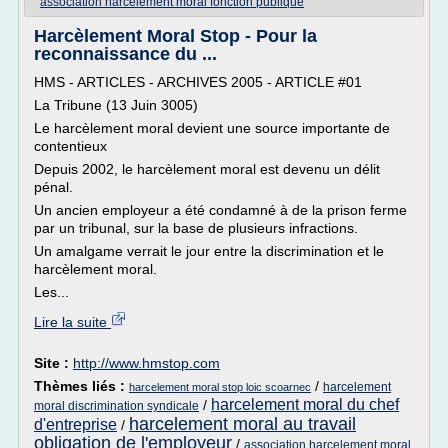
association harcelement moral fonction publique
Harcèlement Moral Stop - Pour la
reconnaissance du ...
HMS - ARTICLES - ARCHIVES 2005 - ARTICLE #01
La Tribune (13 Juin 3005)
Le harcèlement moral devient une source importante de
contentieux
Depuis 2002, le harcèlement moral est devenu un délit
pénal.
Un ancien employeur a été condamné à de la prison ferme
par un tribunal, sur la base de plusieurs infractions.
Un amalgame verrait le jour entre la discrimination et le
harcèlement moral.
Les...
Lire la suite
Site :
http://www.hmstop.com
Thèmes liés :
/
harcelement
harcelement moral stop loic scoarnec
harcelement moral du chef
/
moral discrimination syndicale
harcelement moral au travail
d'entreprise
/
obligation de l'employeur
/
association harcelement moral