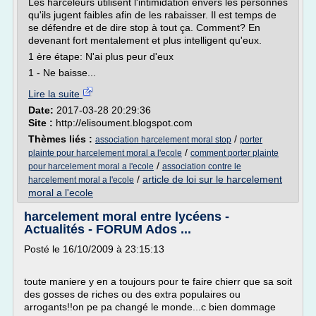
Les harceleurs utilisent l'intimidation envers les personnes
qu'ils jugent faibles afin de les rabaisser. Il est temps de
se défendre et de dire stop à tout ça. Comment? En
devenant fort mentalement et plus intelligent qu'eux.
1 ère étape: N'ai plus peur d'eux
1 - Ne baisse...
Lire la suite
Date:
2017-03-28 20:29:36
Site :
http://elisoument.blogspot.com
Thèmes liés :
/
association harcelement moral stop
porter
/
plainte pour harcelement moral a l'ecole
comment porter plainte
/
pour harcelement moral a l'ecole
association contre le
/
article de loi sur le harcelement
harcelement moral a l'ecole
moral a l'ecole
harcelement moral entre lycéens -
Actualités - FORUM Ados ...
Posté le 16/10/2009 à 23:15:13
toute maniere y en a toujours pour te faire chierr que sa soit
des gosses de riches ou des extra populaires ou
arrogants!!on pe pa changé le monde...c bien dommage