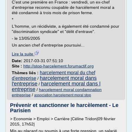
C'est une première en France : vendredi, un ex-chef
d'entreprise reconnu coupable de harcèlement moral a
été condamné à trois mois de prison ferme.
*
L'homme, un récidiviste, a également été condamné pour
"discrimination syndicale" et "délit d'entrave".
- le 13/05/2005
Un ancien chef d'entreprise poursuivi...
Lire la suite
Date:
2017-03-31 07:51:10
Site :
http://stop-harcelement.forumactif.org
harcelement moral du chef
Thèmes liés :
harcelement moral dans
d'entreprise
/
l'entreprise
harcelement moral dans l
/
entreprise
/
harcelement moral condamnation
entreprise
/
association harcelement moral stop
Prévenir et sanctionner le harcèlement - Le
Parisien
> Economie > Emploi > Carrière |Céline Tridon|09 février
2015, 17h52|
Mis au placard ou soumis à une forte pression, un salarié