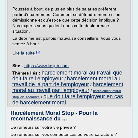
Poussés à bout, de plus en plus de salariés préfèrent
partir d'eux-mêmes. Comment se défendre même si on
démissionne et qu'est-ce que cette décision implique ?
Nos experts vous guident dans cette douloureuse
situation.
La déprime est parfois mauvaise conseillère. Vous vous
sentez à bout...
Lire la suite
Site :
https://www.keljob.com
harcelement moral au travail que
Thèmes liés :
doit faire l'employeur
harcelement moral au
/
travail de la part de l'employeur
harcelement
/
moral au travail par l'employeur
/
harcelement moral
que doit faire l'employeur en cas
/
stop loic scoarnec
de harcelement moral
Harcèlement Moral Stop - Pour la
reconnaissance du ...
De rumeurs sur votre vie privée ?
De rumeurs sur vos compétences ou votre caractère ?