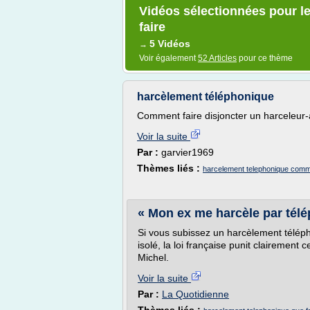
Vidéos sélectionnées pour l
faire
5 Vidéos
→
Voir également
52 Articles
pour ce thème
harcèlement téléphonique
Comment faire disjoncter un harceleur
Voir la suite
Par :
garvier1969
Thèmes liés :
harcelement telephonique comme
« Mon ex me harcèle par télé
Si vous subissez un harcèlement téléph
isolé, la loi française punit clairement
Michel.
Voir la suite
Par :
La Quotidienne