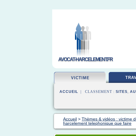
AVOCAT-HARCELEMENT.FR
TRAV
VICTIME
ACCUEIL
| CLASSEMENT :
SITES
,
AU
Accueil
>
Thèmes & vidéos : victime 
harcelement telephonique que faire