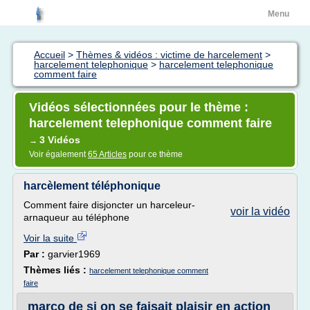
Menu
Accueil
>
Thèmes & vidéos : victime de harcelement
>
harcelement telephonique
>
harcelement telephonique
comment faire
Vidéos sélectionnées pour le thème :
harcelement telephonique comment faire
3 Vidéos
→
Voir également
65 Articles
pour ce thème
harcèlement téléphonique
Comment faire disjoncter un harceleur-
voir la vidéo
arnaqueur au téléphone
Voir la suite
Par :
garvier1969
Thèmes liés :
harcelement telephonique comment
faire
marco de si on se faisait plaisir en action