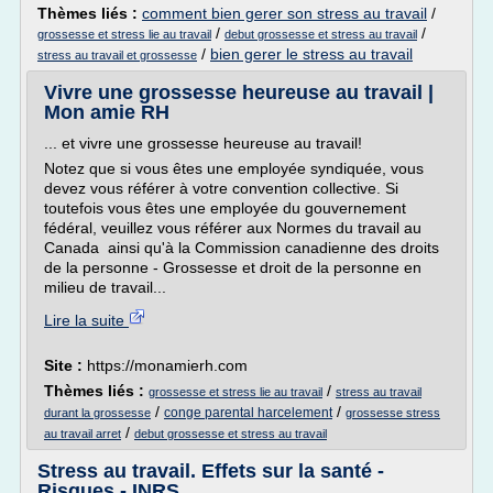
Thèmes liés :
comment bien gerer son stress au travail
/
/
/
grossesse et stress lie au travail
debut grossesse et stress au travail
/
bien gerer le stress au travail
stress au travail et grossesse
Vivre une grossesse heureuse au travail |
Mon amie RH
... et vivre une grossesse heureuse au travail!
Notez que si vous êtes une employée syndiquée, vous
devez vous référer à votre convention collective. Si
toutefois vous êtes une employée du gouvernement
fédéral, veuillez vous référer aux Normes du travail au
Canada ainsi qu'à la Commission canadienne des droits
de la personne - Grossesse et droit de la personne en
milieu de travail...
Lire la suite
Site :
https://monamierh.com
Thèmes liés :
/
grossesse et stress lie au travail
stress au travail
/
/
conge parental harcelement
durant la grossesse
grossesse stress
/
au travail arret
debut grossesse et stress au travail
Stress au travail. Effets sur la santé -
Risques - INRS