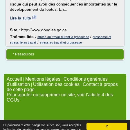
risque qui peut avoir des conséquences importantes sur le
développement du foetus. En...
Lire la suite
Site :
http://www.douglas.qc.ca
Thèmes liés :
/
stress au travail durant la grossesse
grossesse et
/
stress lie au travail
stress au travail et grossesse
7 Ressources
Accueil
|
Mentions légales
|
Conditions générales
d'utilisation
|
Utilisation des cookies
|
Contact à propos
de cette page
Pour ajouter ou supprimer un site, voir l'article 4 des
CGUs
En poursuivant votre navigation sur ce site, vous acceptez
X
l'utilisation de cookies pour vous proposer des contenus et