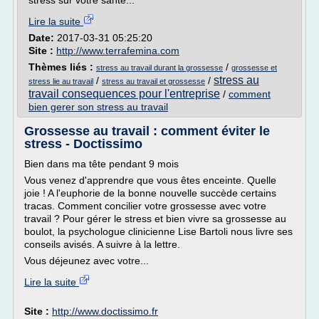
stress sur votre santé...
Lire la suite
Date:
2017-03-31 05:25:20
Site :
http://www.terrafemina.com
Thèmes liés :
/
stress au travail durant la grossesse
grossesse et
stress au
/
/
stress lie au travail
stress au travail et grossesse
travail consequences pour l'entreprise
/
comment
bien gerer son stress au travail
Grossesse au travail : comment éviter le
stress - Doctissimo
Bien dans ma tête pendant 9 mois
Vous venez d'apprendre que vous êtes enceinte. Quelle
joie ! A l'euphorie de la bonne nouvelle succède certains
tracas. Comment concilier votre grossesse avec votre
travail ? Pour gérer le stress et bien vivre sa grossesse au
boulot, la psychologue clinicienne Lise Bartoli nous livre ses
conseils avisés. A suivre à la lettre.
Vous déjeunez avec votre...
Lire la suite
Site :
http://www.doctissimo.fr