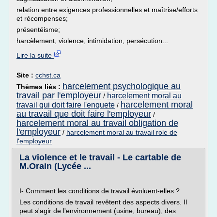
relation entre exigences professionnelles et maîtrise/efforts
et récompenses;
présentéisme;
harcèlement, violence, intimidation, persécution...
Lire la suite
Site :
cchst.ca
harcelement psychologique au
Thèmes liés :
travail par l'employeur
harcelement moral au
/
harcelement moral
travail qui doit faire l'enquete
/
au travail que doit faire l'employeur
/
harcelement moral au travail obligation de
l'employeur
/
harcelement moral au travail role de
l'employeur
La violence et le travail - Le cartable de
M.Orain (Lycée ...
I- Comment les conditions de travail évoluent-elles ?
Les conditions de travail revêtent des aspects divers. Il
peut s'agir de l'environnement (usine, bureau), des