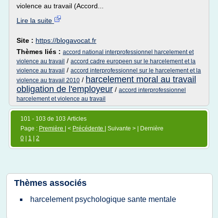
violence au travail (Accord...
Lire la suite
Site :
https://blogavocat.fr
Thèmes liés :
accord national interprofessionnel harcelement et
/
violence au travail
accord cadre europeen sur le harcelement et la
/
violence au travail
accord interprofessionnel sur le harcelement et la
harcelement moral au travail
/
violence au travail 2010
obligation de l'employeur
/
accord interprofessionnel
harcelement et violence au travail
101 - 103 de 103 Articles
Page :
Première
| <
Précédente
| Suivante > | Dernière
0
|
1
|
2
Thèmes associés
harcelement psychologique sante mentale