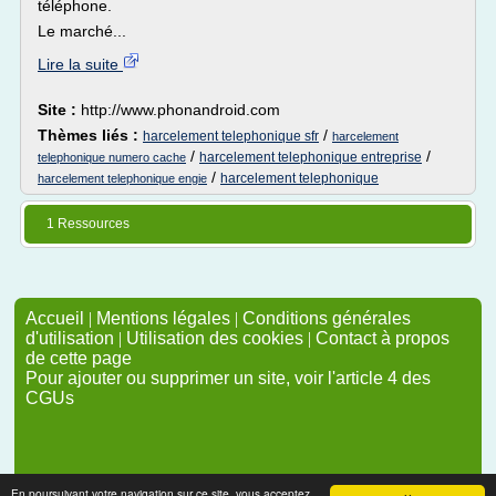
téléphone.
Le marché...
Lire la suite
Site :
http://www.phonandroid.com
Thèmes liés :
/
harcelement telephonique sfr
harcelement
/
/
harcelement telephonique entreprise
telephonique numero cache
/
harcelement telephonique
harcelement telephonique engie
1 Ressources
Accueil
|
Mentions légales
|
Conditions générales
d'utilisation
|
Utilisation des cookies
|
Contact à propos
de cette page
Pour ajouter ou supprimer un site, voir l'article 4 des
CGUs
En poursuivant votre navigation sur ce site, vous acceptez