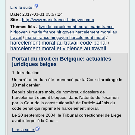
Lire la suite
Date:
2017-03-31 05:57:24
Site :
http://www.mariefrance-hirigoyen.com
Thèmes liés :
livre le harcelement moral marie france
hirigoyen
/
marie france hirigoyen harcelement moral au
travail
/
marie france hirigoyen harcelement moral
/
harcelement moral au travail code penal
/
harcelement moral et violence au travail
Portail du droit en Belgique: actualites
juridiques belges
1. Introduction
Un arrêt attendu a été prononcé par la Cour d'arbitrage le
10 mai dernier.
Depuis plusieurs mois, de nombreux dossiers de
harcèlement étaient bloqués, dans l'attente de l'examen
par la Cour de la constitutionalité de l'article 442bis du
code pénal qui réprime le harcèlement moral.
Le 20 septembre 2004, le Tribunal correctionnel de Liège
avait interpellé la Cour...
Lire la suite