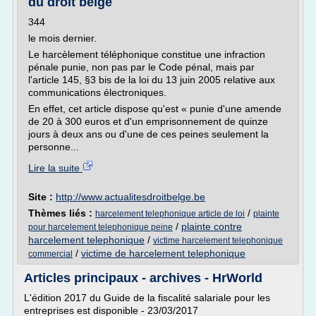
du droit belge
344
le mois dernier.
Le harcèlement téléphonique constitue une infraction
pénale punie, non pas par le Code pénal, mais par
l'article 145, §3 bis de la loi du 13 juin 2005 relative aux
communications électroniques.
En effet, cet article dispose qu'est « punie d'une amende
de 20 à 300 euros et d'un emprisonnement de quinze
jours à deux ans ou d'une de ces peines seulement la
personne...
Lire la suite
Site :
http://www.actualitesdroitbelge.be
Thèmes liés :
/
harcelement telephonique article de loi
plainte
/
plainte contre
pour harcelement telephonique peine
harcelement telephonique
/
victime harcelement telephonique
/
victime de harcelement telephonique
commercial
Articles principaux - archives - HrWorld
L'édition 2017 du Guide de la fiscalité salariale pour les
entreprises est disponible - 23/03/2017