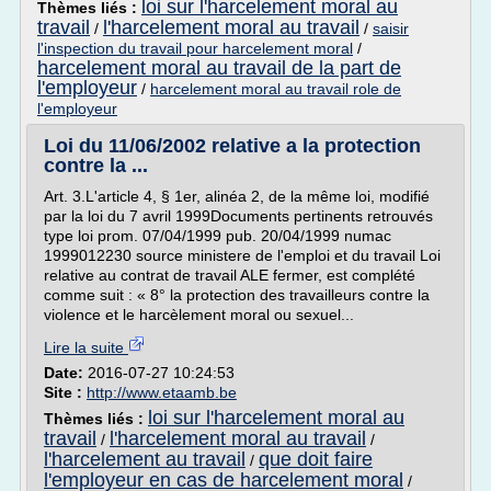
loi sur l'harcelement moral au
Thèmes liés :
travail
l'harcelement moral au travail
/
/
saisir
l'inspection du travail pour harcelement moral
/
harcelement moral au travail de la part de
l'employeur
/
harcelement moral au travail role de
l'employeur
Loi du 11/06/2002 relative a la protection
contre la ...
Art. 3.L'article 4, § 1er, alinéa 2, de la même loi, modifié
par la loi du 7 avril 1999Documents pertinents retrouvés
type loi prom. 07/04/1999 pub. 20/04/1999 numac
1999012230 source ministere de l'emploi et du travail Loi
relative au contrat de travail ALE fermer, est complété
comme suit : « 8° la protection des travailleurs contre la
violence et le harcèlement moral ou sexuel...
Lire la suite
Date:
2016-07-27 10:24:53
Site :
http://www.etaamb.be
loi sur l'harcelement moral au
Thèmes liés :
travail
l'harcelement moral au travail
/
/
l'harcelement au travail
que doit faire
/
l'employeur en cas de harcelement moral
/