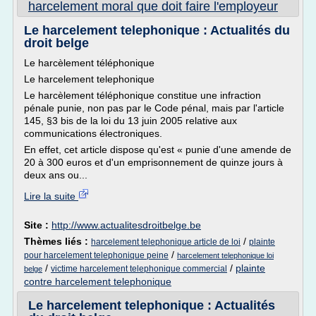
harcelement moral que doit faire l'employeur
Le harcelement telephonique : Actualités du
droit belge
Le harcèlement téléphonique
Le harcelement telephonique
Le harcèlement téléphonique constitue une infraction
pénale punie, non pas par le Code pénal, mais par l'article
145, §3 bis de la loi du 13 juin 2005 relative aux
communications électroniques.
En effet, cet article dispose qu'est « punie d'une amende de
20 à 300 euros et d'un emprisonnement de quinze jours à
deux ans ou...
Lire la suite
Site :
http://www.actualitesdroitbelge.be
Thèmes liés :
/
harcelement telephonique article de loi
plainte
/
pour harcelement telephonique peine
harcelement telephonique loi
/
/
plainte
victime harcelement telephonique commercial
belge
contre harcelement telephonique
Le harcelement telephonique : Actualités