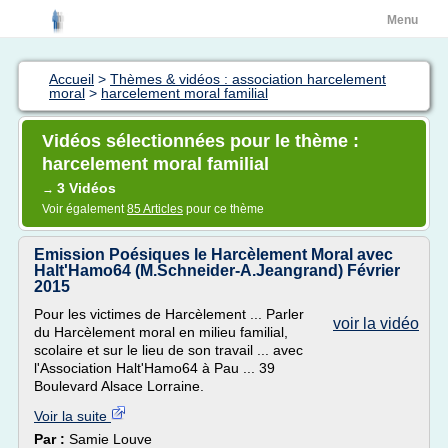
Menu
Accueil
>
Thèmes & vidéos : association harcelement
moral
>
harcelement moral familial
Vidéos sélectionnées pour le thème :
harcelement moral familial
3 Vidéos
→
Voir également
85 Articles
pour ce thème
Emission Poésiques le Harcèlement Moral avec
Halt'Hamo64 (M.Schneider-A.Jeangrand) Février
2015
Pour les victimes de Harcèlement ... Parler
voir la vidéo
du Harcèlement moral en milieu familial,
scolaire et sur le lieu de son travail ... avec
l'Association Halt'Hamo64 à Pau ... 39
Boulevard Alsace Lorraine.
Voir la suite
Par :
Samie Louve