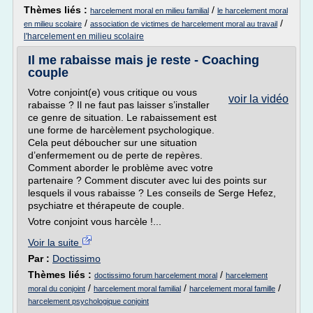
Thèmes liés :
/
harcelement moral en milieu familial
le harcelement moral
/
/
en milieu scolaire
association de victimes de harcelement moral au travail
l'harcelement en milieu scolaire
Il me rabaisse mais je reste - Coaching
couple
Votre conjoint(e) vous critique ou vous
voir la vidéo
rabaisse ? Il ne faut pas laisser s’installer
ce genre de situation. Le rabaissement est
une forme de harcèlement psychologique.
Cela peut déboucher sur une situation
d’enfermement ou de perte de repères.
Comment aborder le problème avec votre
partenaire ? Comment discuter avec lui des points sur
lesquels il vous rabaisse ? Les conseils de Serge Hefez,
psychiatre et thérapeute de couple.
Votre conjoint vous harcèle !...
Voir la suite
Par :
Doctissimo
Thèmes liés :
/
doctissimo forum harcelement moral
harcelement
/
/
/
moral du conjoint
harcelement moral familial
harcelement moral famille
harcelement psychologique conjoint