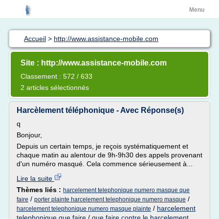
Menu
Accueil
>
http://www.assistance-mobile.com
Site : http://www.assistance-mobile.com
Classement : 572 / 633
2 articles sélectionnés
Harcèlement téléphonique - Avec Réponse(s)
q
Bonjour,
Depuis un certain temps, je reçois systématiquement et
chaque matin au alentour de 9h-9h30 des appels provenant
d'un numéro masqué. Cela commence sérieusement à...
Lire la suite
Thèmes liés :
harcelement telephonique numero masque que
/
/
faire
porter plainte harcelement telephonique numero masque
/
harcelement
harcelement telephonique numero masque plainte
telephonique que faire
/
que faire contre le harcelement